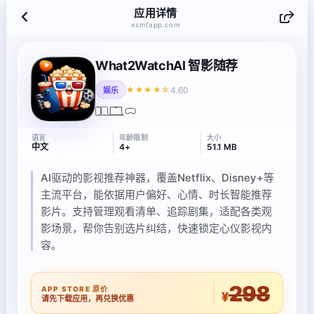
应用详情
xsmfapp.com
What2WatchAI 智影随荐
4.60
★★★★☆
娱乐
语言
年龄限制
大小
中文
4+
51.1 MB
AI驱动的影视推荐神器，覆盖Netflix、Disney+等
主流平台，能依据用户偏好、心情、时长智能推荐
影片。支持管理观看清单、追踪剧集，适配各类观
影场景，帮你告别选片纠结，快速锁定心仪影视内
容。
298
APP STORE 原价
¥
请先下载应用，再兑换优惠