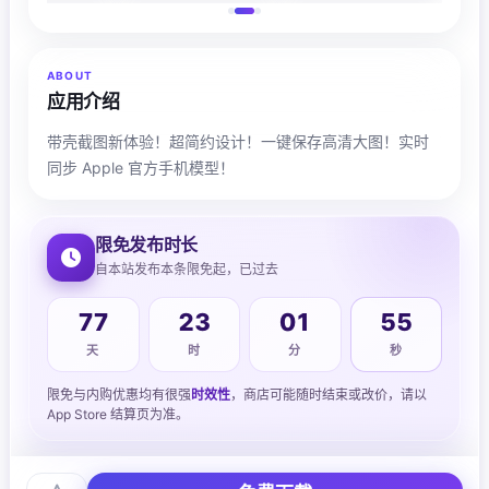
ABOUT
应用介绍
带壳截图新体验！超简约设计！一键保存高清大图！实时
同步 Apple 官方手机模型！
限免发布时长
自本站发布本条限免起，已过去
77
23
01
56
天
时
分
秒
限免与内购优惠均有很强
时效性
，商店可能随时结束或改价，请以
App Store 结算页为准。