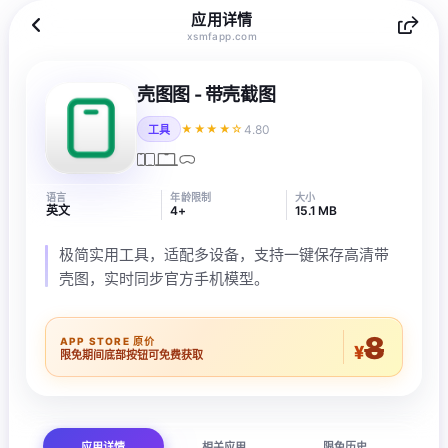
应用详情
xsmfapp.com
壳图图 - 带壳截图
4.80
★★★★☆
工具
语言
年龄限制
大小
英文
4+
15.1 MB
极简实用工具，适配多设备，支持一键保存高清带
壳图，实时同步官方手机模型。
8
APP STORE 原价
¥
限免期间底部按钮可免费获取
应用详情
相关应用
限免历史