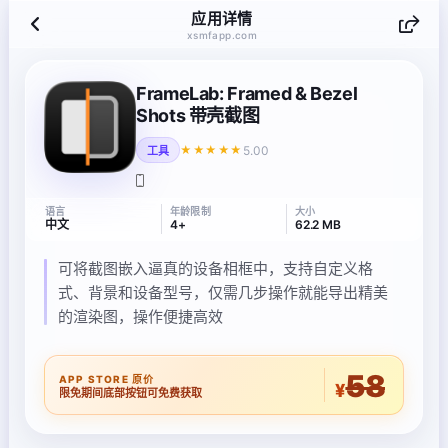
应用详情
xsmfapp.com
FrameLab: Framed & Bezel
Shots 带壳截图
5.00
★★★★★
工具
语言
年龄限制
大小
中文
4+
62.2 MB
可将截图嵌入逼真的设备相框中，支持自定义格
式、背景和设备型号，仅需几步操作就能导出精美
的渲染图，操作便捷高效
58
APP STORE 原价
¥
限免期间底部按钮可免费获取