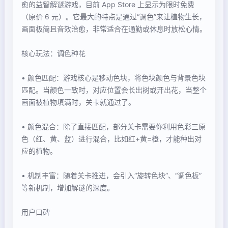
愈的益智解谜游戏，目前 App Store 上显示为限时免费
（原价 6 元）。它最大的特点是通过“调色”来让植物生长，
画面极简且音效治愈，非常适合在通勤或休息时放松心情。
核心玩法：调色种花
• 颜色匹配：游戏核心是移动色块，将色块颜色与背景色块
匹配。当颜色一致时，对应位置会长出树或开出花，当整个
画面被植物填满时，关卡就通过了。
• 颜色混合：除了直接匹配，部分关卡需要你利用色彩三原
色（红、黄、蓝）进行混合，比如红+黄=橙，才能种出对
应的植物。
• 机制丰富：随着关卡推进，会引入“旋转色块”、“调色板”
等新机制，增加解谜的深度。
用户口碑