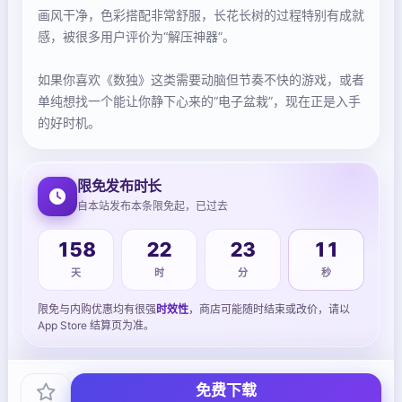
画风干净，色彩搭配非常舒服，长花长树的过程特别有成就
感，被很多用户评价为“解压神器”。
如果你喜欢《数独》这类需要动脑但节奏不快的游戏，或者
单纯想找一个能让你静下心来的“电子盆栽”，现在正是入手
的好时机。
限免发布时长
自本站发布本条限免起，已过去
158
22
23
11
天
时
分
秒
限免与内购优惠均有很强
时效性
，商店可能随时结束或改价，请以
App Store 结算页为准。
免费下载