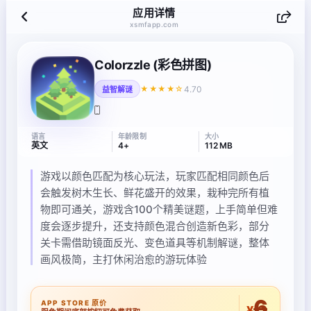
应用详情
xsmfapp.com
Colorzzle (彩色拼图)
4.70
★★★★☆
益智解谜
语言
年龄限制
大小
英文
4+
112 MB
游戏以颜色匹配为核心玩法，玩家匹配相同颜色后
会触发树木生长、鲜花盛开的效果，栽种完所有植
物即可通关，游戏含100个精美谜题，上手简单但难
度会逐步提升，还支持颜色混合创造新色彩，部分
关卡需借助镜面反光、变色道具等机制解谜，整体
画风极简，主打休闲治愈的游玩体验
6
APP STORE 原价
¥