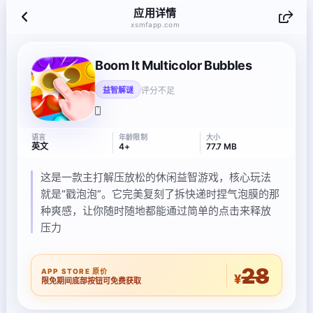
应用详情
xsmfapp.com
Boom It Multicolor Bubbles
评分不足
益智解谜
语言
年龄限制
大小
英文
4+
77.7 MB
这是一款主打解压放松的休闲益智游戏，核心玩法
就是“戳泡泡”。它完美复刻了拆快递时捏气泡膜的那
种爽感，让你随时随地都能通过简单的点击来释放
压力
28
APP STORE 原价
¥
限免期间底部按钮可免费获取