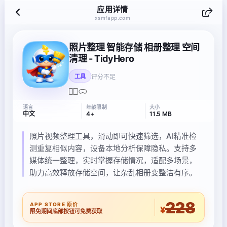
应用详情
xsmfapp.com
照片整理 智能存储 相册整理 空间
清理 - TidyHero
评分不足
工具
语言
年龄限制
大小
中文
4+
11.5 MB
照片视频整理工具，滑动即可快速筛选，AI精准检
测重复相似内容，设备本地分析保障隐私。支持多
媒体统一整理，实时掌握存储情况，适配多场景，
助力高效释放存储空间，让杂乱相册变整洁有序。
228
APP STORE 原价
¥
限免期间底部按钮可免费获取