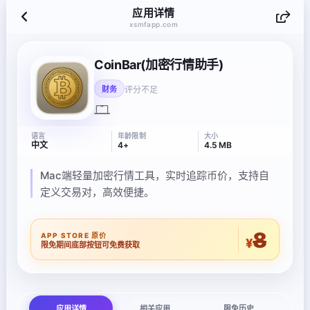
应用详情
xsmfapp.com
CoinBar(加密行情助手)
评分不足
财务
语言
年龄限制
大小
中文
4+
4.5 MB
Mac端轻量加密行情工具，实时追踪币价，支持自
定义交易对，高效便捷。
8
APP STORE 原价
¥
限免期间底部按钮可免费获取
应用详情
相关应用
限免历史