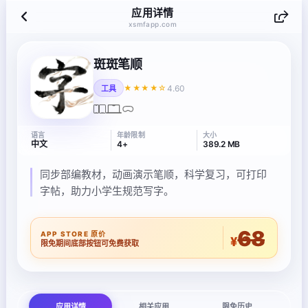
应用详情
xsmfapp.com
斑斑笔顺
4.60
★★★★☆
工具
语言
年龄限制
大小
中文
4+
389.2 MB
同步部编教材，动画演示笔顺，科学复习，可打印
字帖，助力小学生规范写字。
68
APP STORE 原价
¥
限免期间底部按钮可免费获取
应用详情
相关应用
限免历史