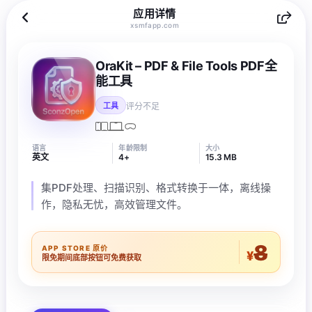
应用详情
xsmfapp.com
OraKit – PDF & File Tools PDF全
能工具
评分不足
工具
语言
年龄限制
大小
英文
4+
15.3 MB
集PDF处理、扫描识别、格式转换于一体，离线操
作，隐私无忧，高效管理文件。
8
APP STORE 原价
¥
限免期间底部按钮可免费获取