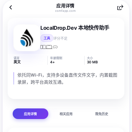
应用详情
xsmfapp.com
LocalDrop.Dev 本地快传助手
评分不足
工具
语言
年龄限制
大小
英文
4+
30 MB
依托同Wi-Fi，支持多设备直传文件文字，内置截图
录屏，跨平台高效互通。
应用详情
相关应用
限免历史