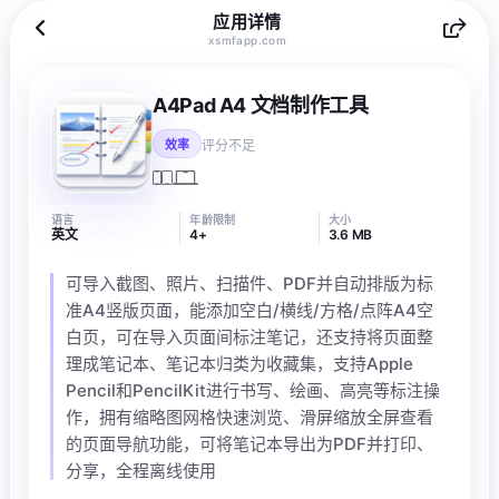
应用详情
xsmfapp.com
A4Pad A4 文档制作工具
评分不足
效率
语言
年龄限制
大小
英文
4+
3.6 MB
可导入截图、照片、扫描件、PDF并自动排版为标
准A4竖版页面，能添加空白/横线/方格/点阵A4空
白页，可在导入页面间标注笔记，还支持将页面整
理成笔记本、笔记本归类为收藏集，支持Apple
Pencil和PencilKit进行书写、绘画、高亮等标注操
作，拥有缩略图网格快速浏览、滑屏缩放全屏查看
的页面导航功能，可将笔记本导出为PDF并打印、
分享，全程离线使用