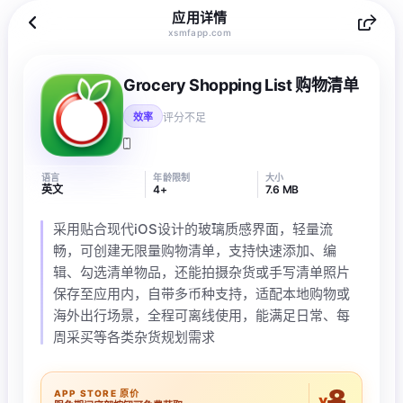
应用详情
xsmfapp.com
Grocery Shopping List 购物清单
评分不足
效率
语言
年龄限制
大小
英文
4+
7.6 MB
采用贴合现代iOS设计的玻璃质感界面，轻量流
畅，可创建无限量购物清单，支持快速添加、编
辑、勾选清单物品，还能拍摄杂货或手写清单照片
保存至应用内，自带多币种支持，适配本地购物或
海外出行场景，全程可离线使用，能满足日常、每
周采买等各类杂货规划需求
8
APP STORE 原价