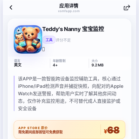
应用详情
xsmfapp.com
Teddy's Nanny 宝宝监控
评分不足
工具
语言
年龄限制
大小
英文
4+
9.2 MB
该APP是一款智能跨设备监控辅助工具，核心通过
iPhone/iPad检测声音并捕捉快照，向配对的Apple
Watch发送警报，帮助用户实时了解其他房间动
态，仅作补充监控用途，不可替代成人直接监护或
安全设备
68
APP STORE 原价
¥
限免期间底部按钮可免费获取