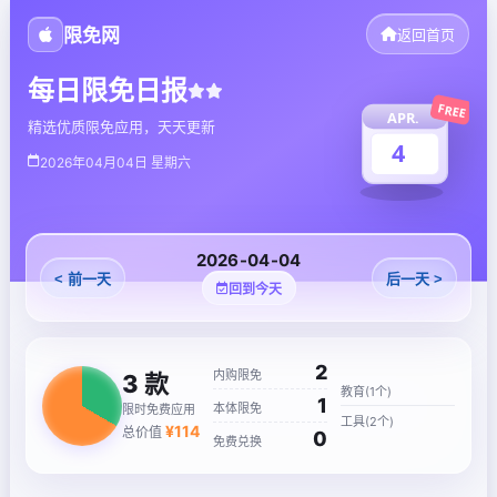
限免网
返回首页
每日限免日报
FREE
APR.
精选优质限免应用，天天更新
4
2026年04月04日 星期六
2026-04-04
< 前一天
后一天 >
回到今天
2
内购限免
3
款
教育(1个)
1
本体限免
限时免费应用
工具(2个)
¥
114
总价值
0
免费兑换