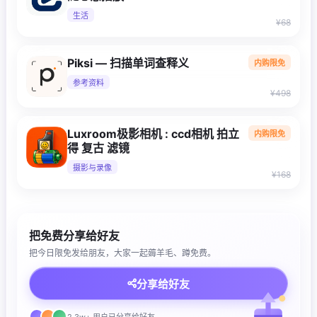
生活
¥68
Piksi — 扫描单词查释义
内购限免
参考资料
¥498
Luxroom极影相机 : ccd相机 拍立
内购限免
得 复古 滤镜
摄影与录像
¥168
把免费分享给好友
把今日限免发给朋友，大家一起薅羊毛、蹲免费。
分享给好友