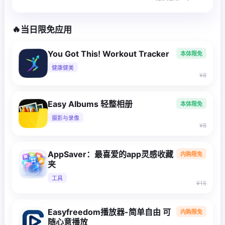
🔥
当日限免应用
You Got This! Workout Tracker
本体限免
健康健美
¥8
Easy Albums 轻整相册
本体限免
摄影与录像
¥8
AppSaver：最喜爱的app灵感收藏
内购限免
夹
工具
¥15
Easyfreedom播放器-简单自由 可
内购限免
随心意播放