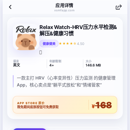
应用详情
xsmfapp.com
Relax Watch-HRV压力水平检测&
解压&健康习惯
4.50
★★★★☆
健康健美
语言
年龄限制
大小
英文
4+
146.6 MB
一款主打 HRV（心率变异性）压力监测 的健康管理
App，核心卖点是“躺平式放松”和“情绪管家”
168
APP STORE 原价
¥
限免期间底部按钮可免费获取