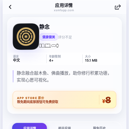
应用详情
xsmfapp.com
静念
评分不足
健康健美
语言
年龄限制
大小
中文
4+
15.1 MB
静念融合敲木鱼、佛曲播放，助你修行积累功德，
实现心愿可视化。
8
APP STORE 原价
¥
限免期间底部按钮可免费获取
应用详情
相关应用
限免历史