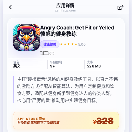
应用详情
xsmfapp.com
Angry Coach: Get Fit or Yelled
愤怒的健身教练
5.00
★★★★★
健康健美
语言
年龄限制
大小
英文
9+
52.6 MB
主打“硬核毒舌”风格的AI健身教练工具，以直言不讳
的激励方式搭配AI智能算法，为用户定制健身和饮
食方案，适配从健身新手到健身达人的各类人群，
核心用“严厉的爱”推动用户实现健身目标。
328
APP STORE 原价
¥
限免期间底部按钮可免费获取