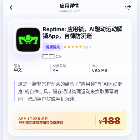
应用详情
xsmfapp.com
Reptime: 应用锁，AI驱动运动解
锁App，自律防沉迷
5.00
★★★★★
健康健美
语言
年龄限制
大小
中文
4+
69.5 MB
这是一款非常有创意的结合了“应用锁”与“AI运动健
身”的自律工具，旨在通过物理运动来换取屏幕时
间，帮助用户摆脱手机沉迷。
188
APP STORE 原价
¥
限免期间底部按钮可免费获取