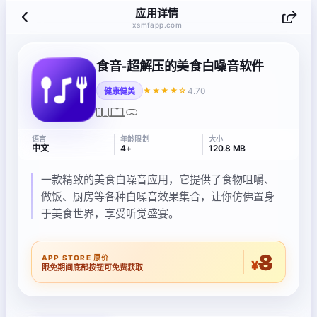
应用详情
xsmfapp.com
食音-超解压的美食白噪音软件
4.70
★★★★☆
健康健美
语言
年龄限制
大小
中文
4+
120.8 MB
一款精致的美食白噪音应用，它提供了食物咀嚼、
做饭、厨房等各种白噪音效果集合，让你仿佛置身
于美食世界，享受听觉盛宴。
8
APP STORE 原价
¥
限免期间底部按钮可免费获取