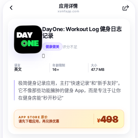
应用详情
xsmfapp.com
DayOne: Workout Log 健身日志
记录
评分不足
健康健美
语言
年龄限制
大小
英文
16+
47.7 MB
极简健身记录应用，主打“快速记录”和“新手友好”。
它不像那些功能臃肿的健身 App，而是专注于让你
在健身房能“秒开秒记”
498
APP STORE 原价
¥
请先下载应用，再兑换优惠