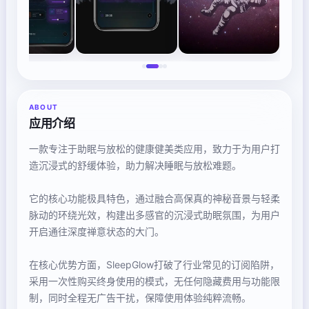
ABOUT
应用介绍
一款专注于助眠与放松的健康健美类应用，致力于为用户打
造沉浸式的舒缓体验，助力解决睡眠与放松难题。
它的核心功能极具特色，通过融合高保真的神秘音景与轻柔
脉动的环绕光效，构建出多感官的沉浸式助眠氛围，为用户
开启通往深度禅意状态的大门。
在核心优势方面，SleepGlow打破了行业常见的订阅陷阱，
采用一次性购买终身使用的模式，无任何隐藏费用与功能限
制，同时全程无广告干扰，保障使用体验纯粹流畅。