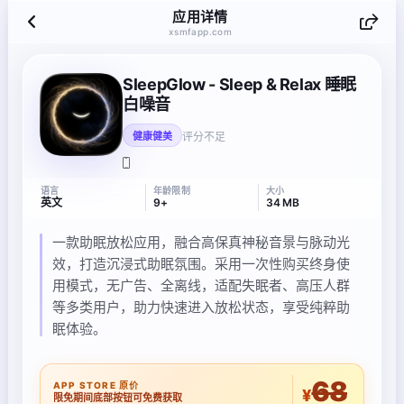
应用详情
xsmfapp.com
SleepGlow - Sleep & Relax 睡眠
白噪音
评分不足
健康健美
语言
年龄限制
大小
英文
9+
34 MB
一款助眠放松应用，融合高保真神秘音景与脉动光
效，打造沉浸式助眠氛围。采用一次性购买终身使
用模式，无广告、全离线，适配失眠者、高压人群
等多类用户，助力快速进入放松状态，享受纯粹助
眠体验。
68
APP STORE 原价
¥
限免期间底部按钮可免费获取