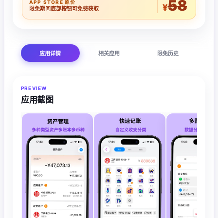
58
APP STORE 原价
¥
限免期间底部按钮可免费获取
应用详情
相关应用
限免历史
PREVIEW
应用截图