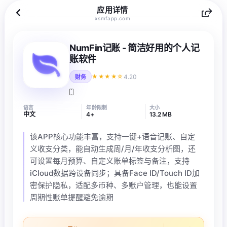
应用详情
xsmfapp.com
NumFin记账 - 简洁好用的个人记
账软件
4.20
★★★★☆
财务
语言
年龄限制
大小
中文
4+
13.2 MB
该APP核心功能丰富，支持一键+语音记账、自定
义收支分类，能自动生成周/月/年收支分析图，还
可设置每月预算、自定义账单标签与备注，支持
iCloud数据跨设备同步；具备Face ID/Touch ID加
密保护隐私，适配多币种、多账户管理，也能设置
周期性账单提醒避免逾期