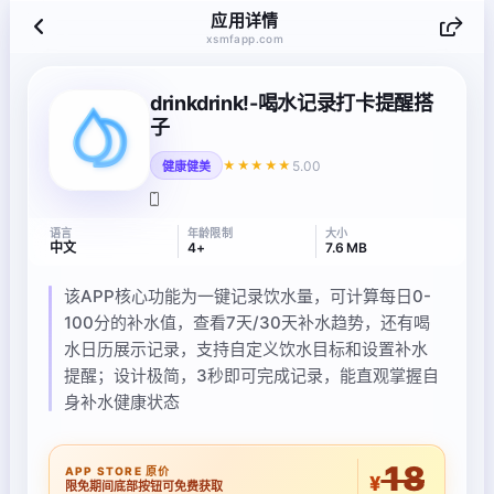
应用详情
xsmfapp.com
drinkdrink!-喝水记录打卡提醒搭
子
5.00
★★★★★
健康健美
语言
年龄限制
大小
中文
4+
7.6 MB
该APP核心功能为一键记录饮水量，可计算每日0-
100分的补水值，查看7天/30天补水趋势，还有喝
水日历展示记录，支持自定义饮水目标和设置补水
提醒；设计极简，3秒即可完成记录，能直观掌握自
身补水健康状态
18
APP STORE 原价
¥
限免期间底部按钮可免费获取