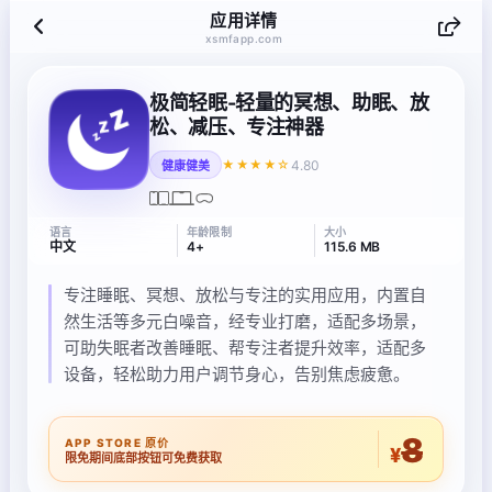
应用详情
xsmfapp.com
极简轻眠-轻量的冥想、助眠、放
松、减压、专注神器
4.80
★★★★☆
健康健美
语言
年龄限制
大小
中文
4+
115.6 MB
专注睡眠、冥想、放松与专注的实用应用，内置自
然生活等多元白噪音，经专业打磨，适配多场景，
可助失眠者改善睡眠、帮专注者提升效率，适配多
设备，轻松助力用户调节身心，告别焦虑疲惫。
8
APP STORE 原价
¥
限免期间底部按钮可免费获取