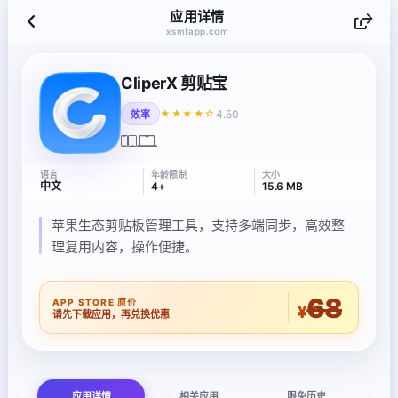
应用详情
xsmfapp.com
CliperX 剪贴宝
4.50
★★★★☆
效率
语言
年龄限制
大小
中文
4+
15.6 MB
苹果生态剪贴板管理工具，支持多端同步，高效整
理复用内容，操作便捷。
68
APP STORE 原价
¥
请先下载应用，再兑换优惠
应用详情
相关应用
限免历史