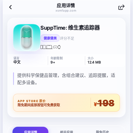
应用详情
xsmfapp.com
SuppTime: 维生素追踪器
评分不足
健康健美
语言
年龄限制
大小
中文
9+
12.4 MB
提供科学保健品管理，含组合建议、追踪提醒，适
配多设备。
198
APP STORE 原价
¥
限免期间底部按钮可免费获取
应用详情
相关应用
限免历史