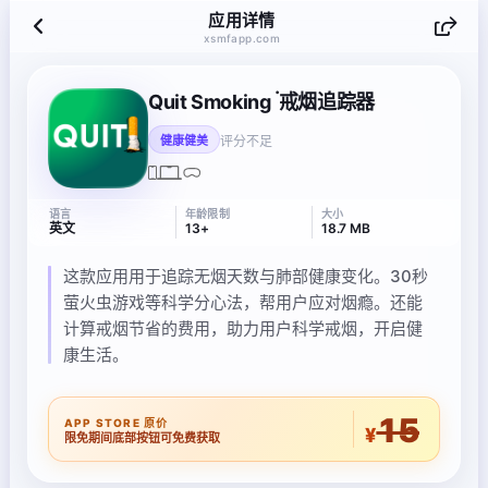
应用详情
xsmfapp.com
Quit Smoking ۬ 戒烟追踪器
评分不足
健康健美
语言
年龄限制
大小
英文
13+
18.7 MB
这款应用用于追踪无烟天数与肺部健康变化。30秒
萤火虫游戏等科学分心法，帮用户应对烟瘾。还能
计算戒烟节省的费用，助力用户科学戒烟，开启健
康生活。
15
APP STORE 原价
¥
限免期间底部按钮可免费获取