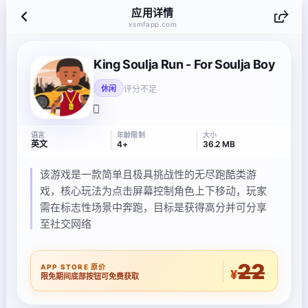
应用详情
xsmfapp.com
King Soulja Run - For Soulja Boy
评分不足
休闲
语言
年龄限制
大小
英文
4+
36.2 MB
该游戏是一款简单且极具挑战性的无尽跑酷类游
戏，核心玩法为点击屏幕控制角色上下移动，玩家
需在标志性场景中奔跑，目标是获得高分并可分享
至社交网络
22
APP STORE 原价
¥
限免期间底部按钮可免费获取