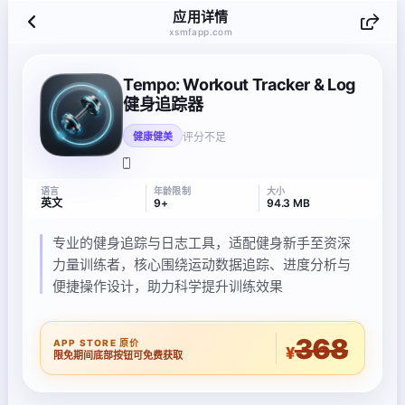
应用详情
xsmfapp.com
Tempo: Workout Tracker & Log
健身追踪器
评分不足
健康健美
语言
年龄限制
大小
英文
9+
94.3 MB
专业的健身追踪与日志工具，适配健身新手至资深
力量训练者，核心围绕运动数据追踪、进度分析与
便捷操作设计，助力科学提升训练效果
368
APP STORE 原价
¥
限免期间底部按钮可免费获取