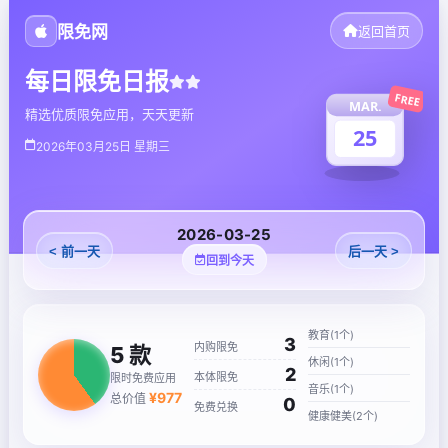
限免网
返回首页
每日限免日报
FREE
MAR.
精选优质限免应用，天天更新
25
2026年03月25日 星期三
2026-03-25
< 前一天
后一天 >
回到今天
教育(1个)
3
内购限免
5
款
休闲(1个)
2
本体限免
限时免费应用
音乐(1个)
¥
977
总价值
0
免费兑换
健康健美(2个)