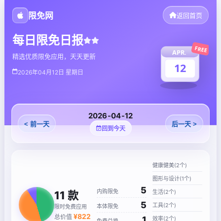
限免网
返回首页
每日限免日报
FREE
APR.
精选优质限免应用，天天更新
12
2026年04月12日 星期日
2026-04-12
< 前一天
后一天 >
回到今天
健康健美(2个)
图形与设计(1个)
5
内购限免
生活(2个)
11
款
5
工具(2个)
本体限免
限时免费应用
¥
822
总价值
1
效率(2个)
免费兑换