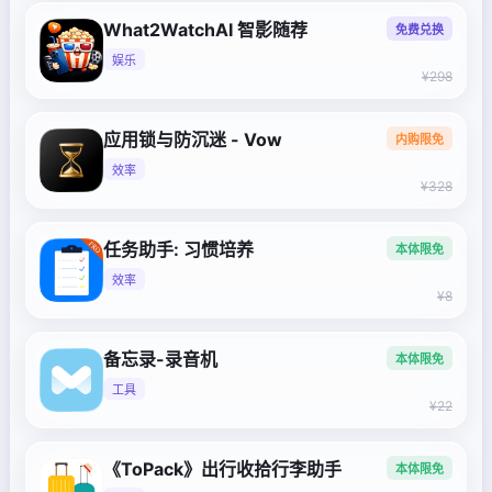
What2WatchAI 智影随荐
免费兑换
娱乐
¥298
应用锁与防沉迷 - Vow
内购限免
效率
¥328
任务助手: 习惯培养
本体限免
效率
¥8
备忘录-录音机
本体限免
工具
¥22
《ToPack》出行收拾行李助手
本体限免