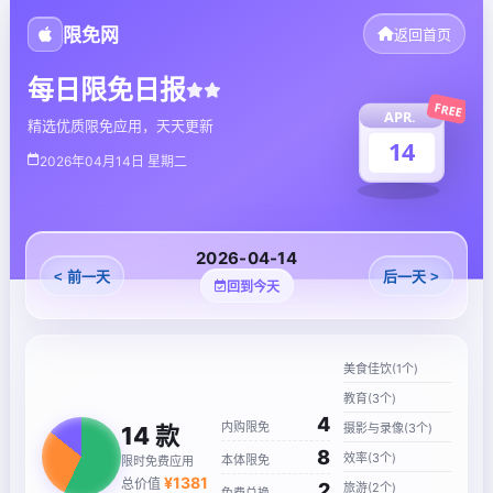
限免网
返回首页
每日限免日报
FREE
APR.
精选优质限免应用，天天更新
14
2026年04月14日 星期二
2026-04-14
< 前一天
后一天 >
回到今天
美食佳饮(1个)
教育(3个)
4
内购限免
摄影与录像(3个)
14
款
8
效率(3个)
本体限免
限时免费应用
¥
1381
总价值
2
旅游(2个)
免费兑换