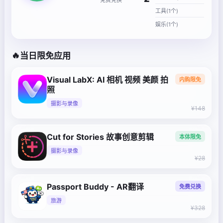
工具(1个)
娱乐(1个)
🔥
当日限免应用
Visual LabX: AI 相机 视频 美颜 拍
内购限免
照
摄影与录像
¥148
Cut for Stories 故事创意剪辑
本体限免
摄影与录像
¥28
Passport Buddy - AR翻译
免费兑换
旅游
¥328