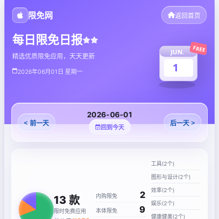
限免网
返回首页
每日限免日报
FREE
JUN.
精选优质限免应用，天天更新
1
2026年06月01日 星期一
2026-06-01
< 前一天
后一天 >
回到今天
工具(2个)
图形与设计(2个)
效率(2个)
2
内购限免
13
款
娱乐(2个)
9
本体限免
限时免费应用
健康健美(2个)