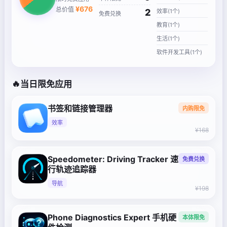
¥
676
总价值
2
效率(1个)
免费兑换
教育(1个)
生活(1个)
软件开发工具(1个)
🔥
当日限免应用
书签和链接管理器
内购限免
效率
¥168
Speedometer: Driving Tracker 速
免费兑换
行轨迹追踪器
导航
¥198
Phone Diagnostics Expert 手机硬
本体限免