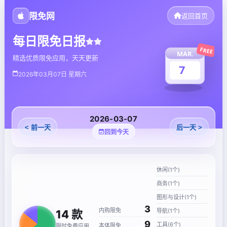
限免网
返回首页
每日限免日报
FREE
MAR.
精选优质限免应用，天天更新
7
2026年03月07日 星期六
2026-03-07
< 前一天
后一天 >
回到今天
休闲(1个)
商务(1个)
图形与设计(1个)
3
内购限免
导航(1个)
14
款
9
工具(6个)
本体限免
限时免费应用