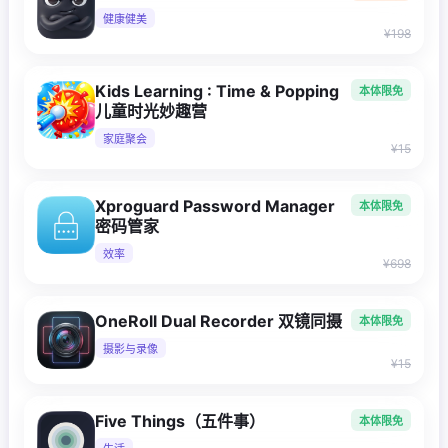
健康健美
¥198
Kids Learning : Time & Popping
本体限免
儿童时光妙趣营
家庭聚会
¥15
Xproguard Password Manager
本体限免
密码管家
效率
¥698
OneRoll Dual Recorder 双镜同摄
本体限免
摄影与录像
¥15
Five Things（五件事）
本体限免