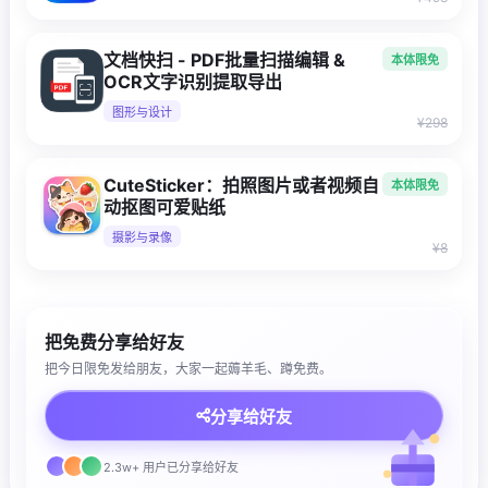
文档快扫 - PDF批量扫描编辑 &
本体限免
OCR文字识别提取导出
图形与设计
¥298
CuteSticker：拍照图片或者视频自
本体限免
动抠图可爱贴纸
摄影与录像
¥8
把免费分享给好友
把今日限免发给朋友，大家一起薅羊毛、蹲免费。
分享给好友
2.3w+ 用户已分享给好友