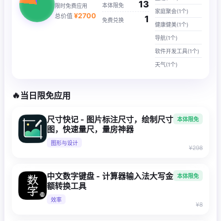
13
本体限免
限时免费应用
家庭聚会(1个)
¥
2700
总价值
1
免费兑换
健康健美(1个)
导航(1个)
软件开发工具(1个)
天气(1个)
🔥
当日限免应用
尺寸快记 - 图片标注尺寸，绘制尺寸
本体限免
图，快速量尺，量房神器
图形与设计
¥298
中文数字键盘 - 计算器输入法大写金
本体限免
额转换工具
效率
¥8