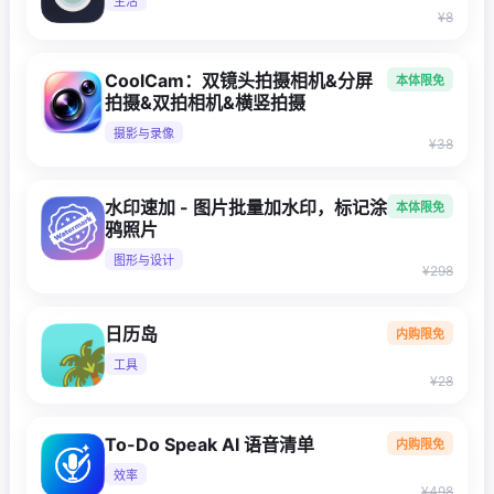
生活
¥8
CoolCam：双镜头拍摄相机&分屏
本体限免
拍摄&双拍相机&横竖拍摄
摄影与录像
¥38
水印速加 - 图片批量加水印，标记涂
本体限免
鸦照片
图形与设计
¥298
日历岛
内购限免
工具
¥28
To-Do Speak AI 语音清单
内购限免
效率
¥498