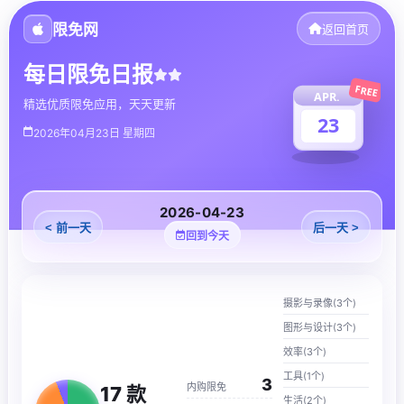
限免网
返回首页
每日限免日报
FREE
APR.
精选优质限免应用，天天更新
23
2026年04月23日 星期四
2026-04-23
< 前一天
后一天 >
回到今天
摄影与录像(3个)
图形与设计(3个)
效率(3个)
工具(1个)
3
内购限免
17
款
生活(2个)