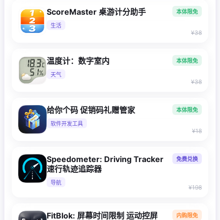
ScoreMaster 桌游计分助手
本体限免
生活
¥38
温度计：数字室内
本体限免
天气
¥38
给你个码 促销码礼赠管家
本体限免
软件开发工具
¥18
Speedometer: Driving Tracker
免费兑换
速行轨迹追踪器
导航
¥198
FitBlok: 屏幕时间限制 运动控屏
内购限免