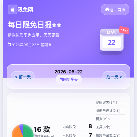
限免网
返回首页
每日限免日报
FREE
MAY.
精选优质限免应用，天天更新
22
2026年05月22日 星期五
2026-05-22
< 前一天
后一天 >
回到今天
健康健美(3个)
图形与设计(2个)
模拟(1个)
8
内购限免
工具(4个)
16
款
7
摄影与录像(2个)
本体限免
限时免费应用