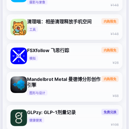
摄影与录像
¥148
清理喵：相册清理释放手机空间
内购限免
工具
¥148
FSXfollow 飞思行踪
内购限免
模拟
¥28
Mandelbrot Metal 曼德博分形创作
内购限免
引擎
图形与设计
¥68
GLPzy: GLP-1剂量记录
免费兑换
健康健美
¥198