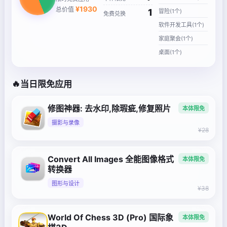
¥
1930
总价值
1
冒险(1个)
免费兑换
软件开发工具(1个)
家庭聚会(1个)
桌面(1个)
🔥
当日限免应用
修图神器: 去水印,除瑕疵,修复照片
本体限免
摄影与录像
¥28
Convert All Images 全能图像格式
本体限免
转换器
图形与设计
¥38
World Of Chess 3D (Pro) 国际象
本体限免